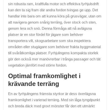
sin robusta ram, kraftfulla motor och effektiva fyrhjulsdrift
kan den ta sig fram där andra fordon tvingas ge upp. Det
handlar inte bara om att kunna köra på grusvägar, utan om
att navigera genom snårig terräng, över stock och sten,
genom lera och snö. Denna förmåga att nå avlägsna
platser är en stor fördel för jägare som behöver
transportera vilt, skogsarbetare som ska inspektera
områden eller stugägare som behöver frakta byggmaterial
till svåråtkomliga platser. Fyrhjulingens kompakta storlek
gör den också mer manövrerbar i trånga passager och tät
vegetation jämfört med större fordon.
Optimal framkomlighet i
krävande terräng
En av fyrhjulingens främsta styrkor är dess överlägsna
framkomlighet i varierad terräng. Med sin låga tyngdpunkt
och breda däck med grovt mönster får den ett utmärkt