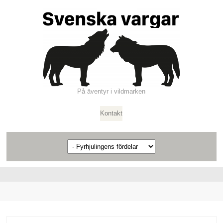
På äventyr i vildmarken
Kontakt