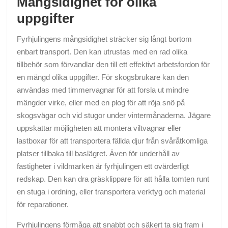
Mångsidighet för olika
uppgifter
Fyrhjulingens mångsidighet sträcker sig långt bortom
enbart transport. Den kan utrustas med en rad olika
tillbehör som förvandlar den till ett effektivt arbetsfordon för
en mängd olika uppgifter. För skogsbrukare kan den
användas med timmervagnar för att forsla ut mindre
mängder virke, eller med en plog för att röja snö på
skogsvägar och vid stugor under vintermånaderna. Jägare
uppskattar möjligheten att montera viltvagnar eller
lastboxar för att transportera fällda djur från svåråtkomliga
platser tillbaka till baslägret. Även för underhåll av
fastigheter i vildmarken är fyrhjulingen ett ovärderligt
redskap. Den kan dra gräsklippare för att hålla tomten runt
en stuga i ordning, eller transportera verktyg och material
för reparationer.
Fyrhjulingens förmåga att snabbt och säkert ta sig fram i