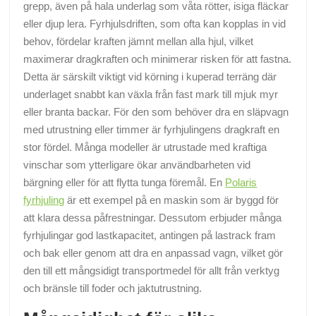
grepp, även på hala underlag som våta rötter, isiga fläckar
eller djup lera. Fyrhjulsdriften, som ofta kan kopplas in vid
behov, fördelar kraften jämnt mellan alla hjul, vilket
maximerar dragkraften och minimerar risken för att fastna.
Detta är särskilt viktigt vid körning i kuperad terräng där
underlaget snabbt kan växla från fast mark till mjuk myr
eller branta backar. För den som behöver dra en släpvagn
med utrustning eller timmer är fyrhjulingens dragkraft en
stor fördel. Många modeller är utrustade med kraftiga
vinschar som ytterligare ökar användbarheten vid
bärgning eller för att flytta tunga föremål. En
Polaris
fyrhjuling
är ett exempel på en maskin som är byggd för
att klara dessa påfrestningar. Dessutom erbjuder många
fyrhjulingar god lastkapacitet, antingen på lastrack fram
och bak eller genom att dra en anpassad vagn, vilket gör
den till ett mångsidigt transportmedel för allt från verktyg
och bränsle till foder och jaktutrustning.