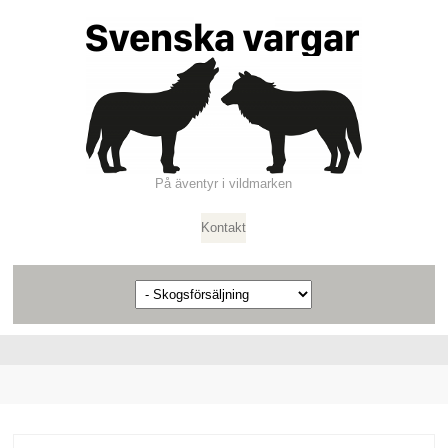
På äventyr i vildmarken
Kontakt