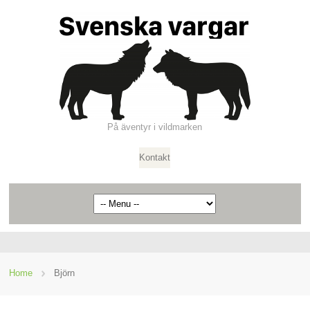
På äventyr i vildmarken
Kontakt
Home
Björn